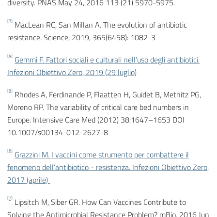
diversity. PNAS May 24, 2016 113 (21) 5970-5975.
[3]
MacLean RC, San Millan A. The evolution of antibiotic
resistance. Science, 2019, 365(6458): 1082-3
[4]
Gemmi F. Fattori sociali e culturali nell’uso degli antibiotici.
Infezioni Obiettivo Zero, 2019 (29 luglio)
[5]
Rhodes A, Ferdinande P, Flaatten H, Guidet B, Metnitz PG,
Moreno RP. The variability of critical care bed numbers in
Europe. Intensive Care Med (2012) 38:1647–1653 DOI
10.1007/s00134-012-2627-8
[6]
Grazzini M. I vaccini come strumento per combattere il
fenomeno dell’antibiotico - resistenza. Infezioni Obiettivo Zero,
2017 (aprile)
[7]
Lipsitch M, Siber GR. How Can Vaccines Contribute to
Solving the Antimicrobial Resistance Problem? mBio, 2016 Jun