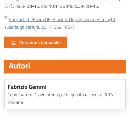
7;7(3):e00428-16. doi: 10.1128/mBio.00428-16.
[8]
Rappuoli R, Bloom DE, Black S. Deploy vaccines to fight
superbugs. Nature, 2017. 552:165-7
Versione stampabile
Autori
Fabrizio Gemmi
Coordinatore Osservatorio per la qualità e l'equità, ARS
Toscana