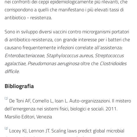
nei confronti dei ceppi epidemiologicamente più rilevanti, che
corrispondono a quelli che manifestano i più elevati tassi di
antibiotico - resistenza.
Sono in sviluppo diversi vaccini contro microrganismi portatori
di antibiotico resistenza, con grande interesse per i batteri che
causano frequentemente infezioni correlate all’assistenza:
Enterobacteriaceae
,
Staphylococcus aureus
,
Streptococcus
agalactiae
,
Pseudomonas aeruginosa
oltre che
Clostridioides
difficile
.
Bibliografia
[1]
De Toni AF, Comello L, Ioan L. Auto-organizzazioni. Il mistero
dell’emergenza nei sistemi fisici, biologici e sociali. 2011.
Marsilio Editori, Venezia
[2]
Locey KJ, Lennon JT. Scaling laws predict global microbial