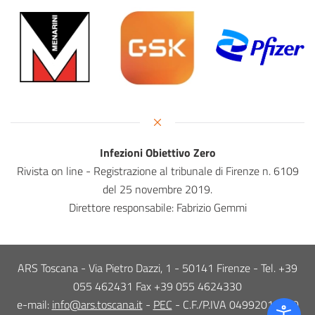
Infezioni Obiettivo Zero
Rivista on line - Registrazione al tribunale di Firenze n. 6109
del 25 novembre 2019.
Direttore responsabile: Fabrizio Gemmi
ARS Toscana - Via Pietro Dazzi, 1 - 50141 Firenze - Tel. +39
055 462431 Fax +39 055 4624330
e-mail:
info@ars.toscana.it
-
PEC
- C.F./P.IVA 04992010480