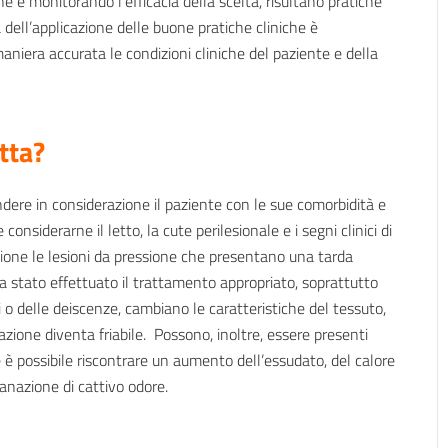
 e monitorando l’efficacia della scelta, risultano pratiche
a dell’applicazione delle buone pratiche cliniche è
niera accurata le condizioni cliniche del paziente e della
tta?
ndere in considerazione il paziente con le sue comorbidità e
considerarne il letto, la cute perilesionale e i segni clinici di
ezione le lesioni da pressione che presentano una tarda
 stato effettuato il trattamento appropriato, soprattutto
 delle deiscenze, cambiano le caratteristiche del tessuto,
azione diventa friabile. Possono, inoltre, essere presenti
 è possibile riscontrare un aumento dell’essudato, del calore
anazione di cattivo odore.