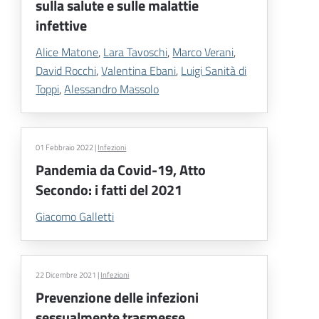
sulla salute e sulle malattie
infettive
Alice Matone
,
Lara Tavoschi
,
Marco Verani
,
David Rocchi
,
Valentina Ebani
,
Luigi Sanità di
Toppi
,
Alessandro Massolo
01 Febbraio 2022
|
Infezioni
Pandemia da Covid-19, Atto
Secondo: i fatti del 2021
Giacomo Galletti
22 Dicembre 2021
|
Infezioni
Prevenzione delle infezioni
sessualmente trasmesse,