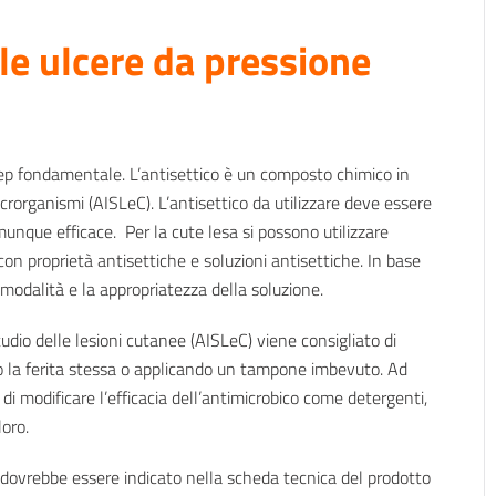
lle ulcere da pressione
ep fondamentale. L’antisettico è un composto chimico in
icrorganismi (AISLeC). L’antisettico da utilizzare deve essere
nque efficace. Per la cute lesa si possono utilizzare
i con proprietà antisettiche e soluzioni antisettiche. In base
a modalità e la appropriatezza della soluzione.
studio delle lesioni cutanee (AISLeC) viene consigliato di
 la ferita stessa o applicando un tampone imbevuto. Ad
i modificare l’efficacia dell’antimicrobico come detergenti,
loro.
ne dovrebbe essere indicato nella scheda tecnica del prodotto