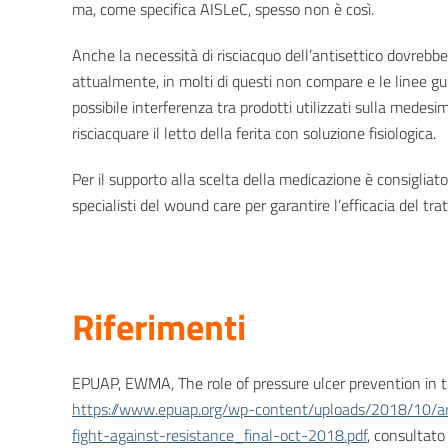
ma, come specifica AISLeC, spesso non è così.
Anche la necessità di risciacquo dell’antisettico dovrebb
attualmente, in molti di questi non compare e le linee gu
possibile interferenza tra prodotti utilizzati sulla medesi
risciacquare il letto della ferita con soluzione fisiologica.
Per il supporto alla scelta della medicazione è consigliato 
specialisti del wound care per garantire l’efficacia del tr
Riferimenti
EPUAP, EWMA, The role of pressure ulcer prevention in t
https://www.epuap.org/wp-content/uploads/2018/10/ar
fight-against-resistance_final-oct-2018.pdf
, consultato