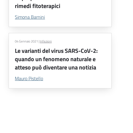
rimedi fitoterapici
Simona Barnini
04 Gennaio 2021
|
Infezioni
Le varianti del virus SARS-CoV-2:
quando un fenomeno naturale e
atteso può diventare una notizia
Mauro Pistello