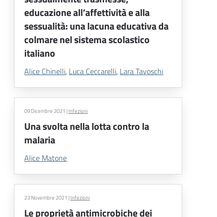
educazione all’affettività e alla
sessualità: una lacuna educativa da
colmare nel sistema scolastico
italiano
Alice Chinelli
,
Luca Ceccarelli
,
Lara Tavoschi
09 Dicembre 2021
|
Infezioni
Una svolta nella lotta contro la
malaria
Alice Matone
23 Novembre 2021
|
Infezioni
Le proprietà antimicrobiche dei