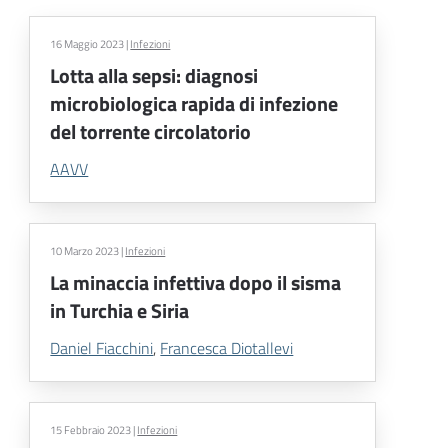
16 Maggio 2023
|
Infezioni
Lotta alla sepsi: diagnosi
microbiologica rapida di infezione
del torrente circolatorio
AAVV
10 Marzo 2023
|
Infezioni
La minaccia infettiva dopo il sisma
in Turchia e Siria
Daniel Fiacchini
,
Francesca Diotallevi
15 Febbraio 2023
|
Infezioni