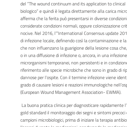
del “The wound continuum and its application to clinical pr
biologico” e quindi è legata direttamente alla carica micr
afferma che la ferita può presentarsi in diverse condizi
considerate condizioni normali, oppure colonizzazione cri
nocive. Nel 2016, l’“International Consensus update 2016”
di infezione locale, definendo così la contaminazione e l
che non influenzano la guarigione della lesione cosa che
o in una diffusione di infezione o, ancora, in una infezio
microrganismi temporanei, non persistenti e in condizione 
riferimento alle specie microbiche che sono in grado di 
dannose per l’ospite. Con il termine infezione viene identi
grado di causare lesioni e reazioni immunologiche nell’osp
(European Wound Management Association- EWMA).
La buona pratica clinica per diagnosticare rapidamente l
gold standard il monitoraggio dei segni e sintomi precoci
campioni microbiologici, prima di iniziare la terapia antibio