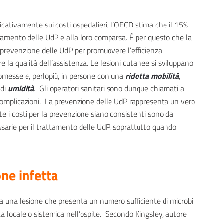
ficativamente sui costi ospedalieri, l’OECD stima che il 15%
rattamento delle UdP e alla loro comparsa. È per questo che la
prevenzione delle UdP per promuovere l’efficienza
e la qualità dell’assistenza. Le lesioni cutanee si sviluppano
romesse e, perlopiù, in persone con una
ridotta mobilità
,
ndi
umidità
. Gli operatori sanitari sono dunque chiamati a
 complicazioni. La prevenzione delle UdP rappresenta un vero
e i costi per la prevenzione siano consistenti sono da
ssarie per il trattamento delle UdP, soprattutto quando
one infetta
ta una lesione che presenta un numero sufficiente di microbi
ta locale o sistemica nell’ospite. Secondo Kingsley, autore