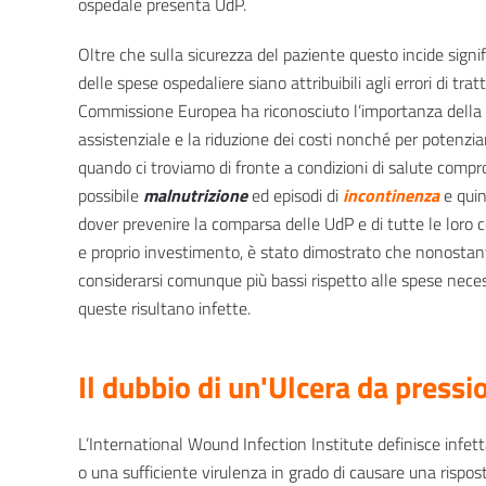
ospedale presenta UdP.
Oltre che sulla sicurezza del paziente questo incide signi
delle spese ospedaliere siano attribuibili agli errori di t
Commissione Europea ha riconosciuto l’importanza della 
assistenziale e la riduzione dei costi nonché per potenziar
quando ci troviamo di fronte a condizioni di salute comp
possibile
malnutrizione
ed episodi di
incontinenza
e qui
dover prevenire la comparsa delle UdP e di tutte le loro
e proprio investimento, è stato dimostrato che nonostant
considerarsi comunque più bassi rispetto alle spese nece
queste risultano infette.
Il dubbio di un'Ulcera da pressi
L’International Wound Infection Institute definisce infet
o una sufficiente virulenza in grado di causare una rispos