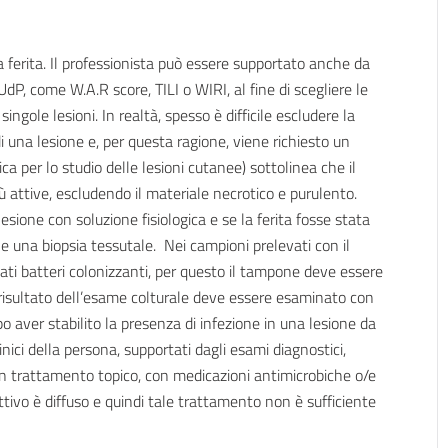
lla ferita. Il professionista può essere supportato anche da
 UdP, come W.A.R score, TILI o WIRI, al fine di scegliere le
ngole lesioni. In realtà, spesso è difficile escludere la
 una lesione e, per questa ragione, viene richiesto un
a per lo studio delle lesioni cutanee) sottolinea che il
ù attive, escludendo il materiale necrotico e purulento.
esione con soluzione fisiologica e se la ferita fosse stata
 una biopsia tessutale. Nei campioni prelevati con il
ti batteri colonizzanti, per questo il tampone deve essere
risultato dell’esame colturale deve essere esaminato con
 aver stabilito la presenza di infezione in una lesione da
nici della persona, supportati dagli esami diagnostici,
 trattamento topico, con medicazioni antimicrobiche o/e
ettivo è diffuso e quindi tale trattamento non è sufficiente