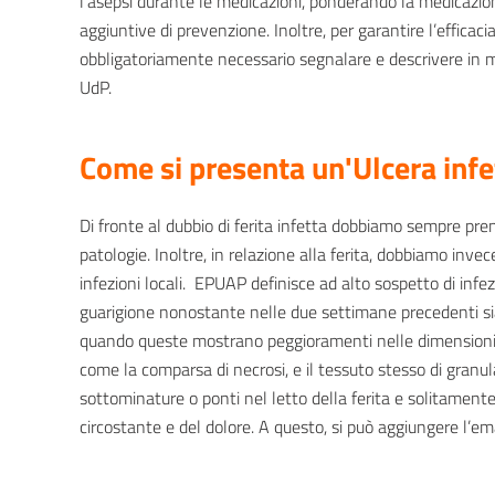
l’asepsi durante le medicazioni, ponderando la medicazione
aggiuntive di prevenzione. Inoltre, per garantire l’efficaci
obbligatoriamente necessario segnalare e descrivere in ma
UdP.
Come si presenta un'Ulcera infe
Di fronte al dubbio di ferita infetta dobbiamo sempre pre
patologie. Inoltre, in relazione alla ferita, dobbiamo invece 
infezioni locali. EPUAP definisce ad alto sospetto di inf
guarigione nonostante nelle due settimane precedenti sia
quando queste mostrano peggioramenti nelle dimensioni o
come la comparsa di necrosi, e il tessuto stesso di granul
sottominature o ponti nel letto della ferita e solitamente
circostante e del dolore. A questo, si può aggiungere l’em