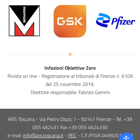
Infezioni Obiettivo Zero
Rivista on line - Registrazione al tribunale di Firenze n. 6109
del 25 novembre 2019.
Direttore responsabile: Fabrizio Gemmi
ARS Toscana - Via Pietro Dazzi, 1 - 50141 Firenze - Tel. +39
055 462431 Fax +39 055 4624330
e-mail:
info@ars.toscana.it
-
PEC
- C.F./P.IVA 04992010480