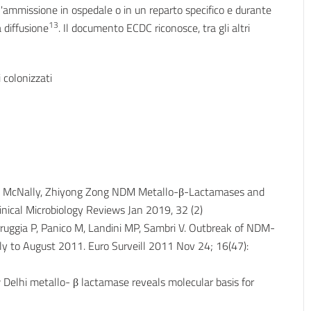
'ammissione in ospedale o in un reparto specifico e durante
13
 diffusione
. Il documento ECDC riconosce, tra gli altri
 colonizzati
an McNally, Zhiyong Zong NDM Metallo-β-Lactamases and
linical Microbiology Reviews Jan 2019, 32 (2)
arruggia P, Panico M, Landini MP, Sambri V. Outbreak of NDM-
uly to August 2011. Euro Surveill 2011 Nov 24; 16(47):
 Delhi metallo- β lactamase reveals molecular basis for