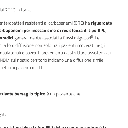
al 2010 in Italia
enterobatteri resistenti ai carbapenemi (CRE) ha
riguardato
 carbapenemi per meccanismo di resistenza di tipo KPC
,
8
oradici
generalmente associati a flussi migratori
. Le
a loro diffusione non solo tra i pazienti ricoverati negli
bulatoriali e pazienti provenienti da strutture assistenziali
le NDM sul nostro territorio indicano una diffusione simile.
etto ai pazienti infetti.
aziente bersaglio tipico
è un paziente che:
gate
assistenziale e la fragilità del paziente maggiore è la