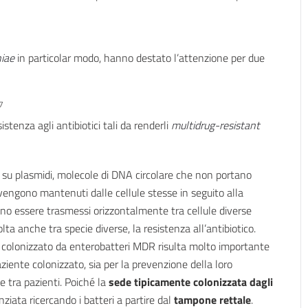
iae
in particolar modo, hanno destato l’attenzione per due
7
tenza agli antibiotici tali da renderli
multidrug-resistant
to su plasmidi, molecole di DNA circolare che non portano
e vengono mantenuti dalle cellule stesse in seguito alla
ono essere trasmessi orizzontalmente tra cellule diverse
ta anche tra specie diverse, la resistenza all’antibiotico.
e colonizzato da enterobatteri MDR risulta molto importante
aziente colonizzato, sia per la prevenzione della loro
ne tra pazienti. Poiché la
sede tipicamente colonizzata dagli
ziata ricercando i batteri a partire dal
tampone rettale
.