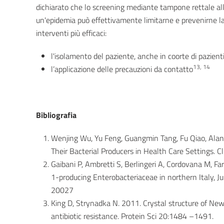
dichiarato che lo screening mediante tampone rettale all
un'epidemia può effettivamente limitarne e prevenirne la
interventi più efficaci:
l'isolamento del paziente, anche in coorte di pazienti
13, 14
l’applicazione delle precauzioni da contatto
Bibliografia
Wenjing Wu, Yu Feng, Guangmin Tang, Fu Qiao, Al
Their Bacterial Producers in Health Care Settings. C
Gaibani P, Ambretti S, Berlingeri A, Cordovana M, F
1-producing Enterobacteriaceae in northern Italy, J
20027
King D, Strynadka N. 2011. Crystal structure of New
antibiotic resistance. Protein Sci 20:1484 –1491.