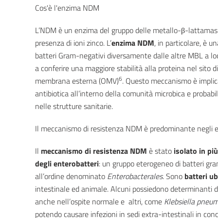
Cos'è l'enzima NDM
L’NDM è un enzima del gruppo delle metallo-β-lattamasi 
presenza di ioni zinco. L’
enzima NDM
, in particolare, è u
batteri Gram-negativi diversamente dalle altre MBL a lo
a conferire una maggiore stabilità alla proteina nel sito 
6
membrana esterna (OMV)
. Questo meccanismo è implic
antibiotica all’interno della comunità microbica e proba
nelle strutture sanitarie.
Il meccanismo di resistenza NDM è predominante negli e
Il
meccanismo di resistenza NDM
è stato
isolato in pi
degli enterobatteri
: un
gruppo eterogeneo di batteri gr
all’ordine denominato
Enterobacterales
. Sono
batteri ub
intestinale ed animale. Alcuni possiedono determinanti di
anche nell’ospite normale e altri, come
Klebsiella pneu
potendo causare infezioni in sedi extra-intestinali in co