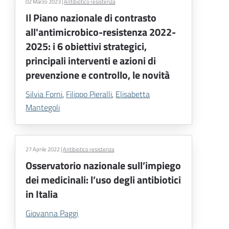
02 Marzo 2023
|
Antibiotico resistenza
Il Piano nazionale di contrasto
all'antimicrobico-resistenza 2022-
2025: i 6 obiettivi strategici,
principali interventi e azioni di
prevenzione e controllo, le novità
Silvia Forni
,
Filippo Pieralli
,
Elisabetta
Mantegoli
27 Aprile 2022
|
Antibiotico resistenza
Osservatorio nazionale sull’impiego
dei medicinali: l’uso degli antibiotici
in Italia
Giovanna Paggi