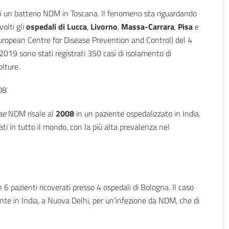
di un batterio NDM in Toscana. Il fenomeno sta riguardando
volti gli
ospedali di Lucca
,
Livorno
,
Massa-Carrara
,
Pisa
e
ropean Centre for Disease Prevention and Control) del 4
19 sono stati registrati 350 casi di isolamento di
lture.
08
ae
NDM risale al
2008
in un paziente ospedalizzato in India.
ti in tutto il mondo, con la più alta prevalenza nel
.
n 6 pazienti ricoverati presso 4 ospedali di Bologna. Il caso
nte in India, a Nuova Delhi, per un’infezione da NDM, che di