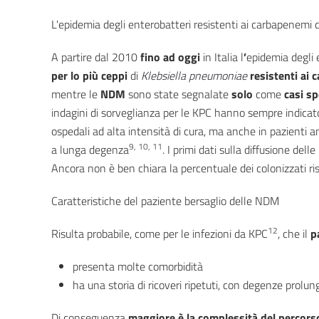
L'epidemia degli enterobatteri resistenti ai carbapenemi d
A partire dal 2010
fino ad oggi
in Italia l
’
epidemia degli 
per lo più ceppi
di
Klebsiella pneumoniae
resistenti ai
mentre le
NDM
sono state segnalate
solo
come
casi sp
indagini di sorveglianza per le KPC hanno sempre indicato l
ospedali ad alta intensità di cura, ma anche in pazienti am
9, 10, 11
a lunga degenza
. I primi dati sulla diffusione del
Ancora non è ben chiara la percentuale dei colonizzati risp
Caratteristiche del paziente bersaglio delle NDM
12
Risulta probabile, come per le infezioni da KPC
, che il
p
presenta molte comorbidità
ha una storia di ricoveri ripetuti, con degenze prolun
Di conseguenza
maggiore è la complessità del percorso 