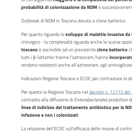
probabilità di colonizzazione da NDM
e successivamente
Outbreak di NDM in Toscana dovuto a clone batterico
Per quanto riguarda lo
sviluppo di malattie invasive d
chirurgico - la complessità riguarda anche le scarse opzion
toscano
è ascrivibile ad un prevalente
clone batterico
ch
tutti i β-lattamici tranne l’aztreonam, hanno
incorporato 
rendono resistenti anche all’aztreonam, agli aminoglicosi
Indicazioni Regione Toscana e ECDC per contrastare la di
Per questo la Regione Toscana nel
decreto n. 12772 de
contrasto alla diffusione di
Enterobacterales
produttori d
linee di indirizzo del trattamento antibiotico per le N
infezione e non i colonizzati
.
La relazione dell’ECDC sull’efficacia delle misure di cont