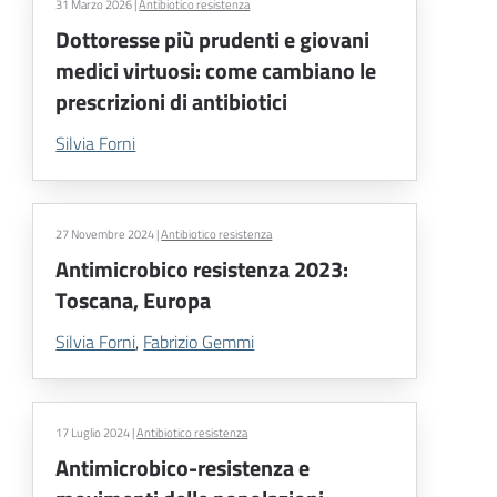
31 Marzo 2026
|
Antibiotico resistenza
Dottoresse più prudenti e giovani
medici virtuosi: come cambiano le
prescrizioni di antibiotici
Silvia Forni
27 Novembre 2024
|
Antibiotico resistenza
Antimicrobico resistenza 2023:
Toscana, Europa
Silvia Forni
,
Fabrizio Gemmi
17 Luglio 2024
|
Antibiotico resistenza
Antimicrobico-resistenza e