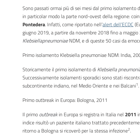
Sono passati ormai più di sei mesi dal primo isolamento 
in particolar modo la parte nord-ovest della regione: coin
Pontedera
. Infatti, come riportato nell’
alert dell’ECDC
(Eu
giugno 2019, a partire da novembre 2018 fino a maggio 20
Klebsiella
pneumoniae
NDM, e di queste 50 casi da emoco
Primo isolamento Klebsiella pneumoniae NDM: India, 20
Storicamente il primo isolamento di
Klebsiella pneumoni
Successivamente isolamenti sporadici sono stati riscontra
1
subcontinente indiano, nel Medio Oriente e nei Balcani
Primo outbreak in Europa: Bologna, 2011
Il primo
outbreak
in Europa si registra in Italia nel
2011
i
indice risultò un paziente italiano trattato precedenteme
2
ritorno a Bologna si ricoverò per la stessa infezione
.