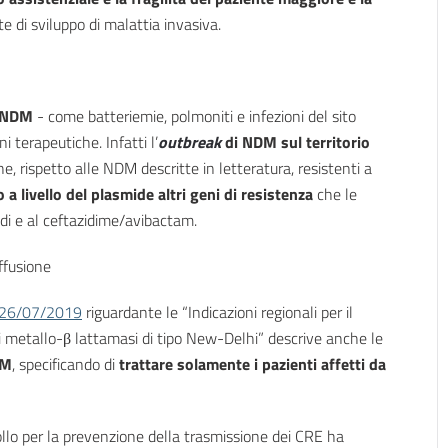
 di sviluppo di malattia invasiva.
a NDM
- come batteriemie, polmoniti e infezioni del sito
i terapeutiche. Infatti l’
outbreak
di NDM sul territorio
e, rispetto alle NDM descritte in letteratura, resistenti a
a livello del plasmide altri geni di resistenza
che le
di e al ceftazidime/avibactam.
ffusione
l 26/07/2019
riguardante le “Indicazioni regionali per il
i metallo-β lattamasi di tipo New-Delhi” descrive anche le
DM
, specificando di
trattare solamente i pazienti affetti da
rollo per la prevenzione della trasmissione dei CRE ha