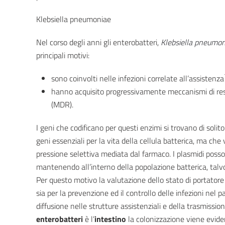
Klebsiella pneumoniae
Nel corso degli anni gli enterobatteri,
Klebsiella
pneumon
principali motivi:
sono coinvolti nelle infezioni correlate all’assistenza
hanno acquisito progressivamente meccanismi di resis
(MDR).
I geni che codificano per questi enzimi si trovano di soli
geni essenziali per la vita della cellula batterica, ma ch
pressione selettiva mediata dal farmaco. I plasmidi poss
mantenendo all’interno della popolazione batterica, talvol
Per questo motivo la valutazione dello stato di portator
sia per la prevenzione ed il controllo delle infezioni nel p
diffusione nelle strutture assistenziali e della trasmissio
enterobatteri
è l’
intestino
la colonizzazione viene eviden