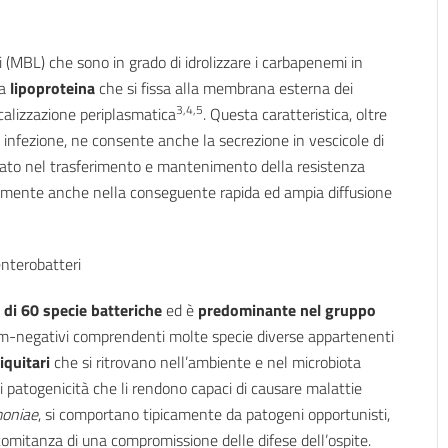
(MBL) che sono in grado di idrolizzare i carbapenemi in
na
lipoproteina
che si fissa alla membrana esterna dei
3,4,5
calizzazione periplasmatica
. Questa caratteristica, oltre
di infezione, ne consente anche la secrezione in vescicole di
ato nel trasferimento e mantenimento della resistenza
bilmente anche nella conseguente rapida ed ampia diffusione
nterobatteri
ù di 60 specie batteriche
ed è
predominante nel gruppo
am-negativi comprendenti molte specie diverse appartenenti
iquitari
che si ritrovano nell’ambiente e nel microbiota
 patogenicità che li rendono capaci di causare malattie
moniae
, si comportano tipicamente da patogeni opportunisti,
ncomitanza di una compromissione delle difese dell’ospite.