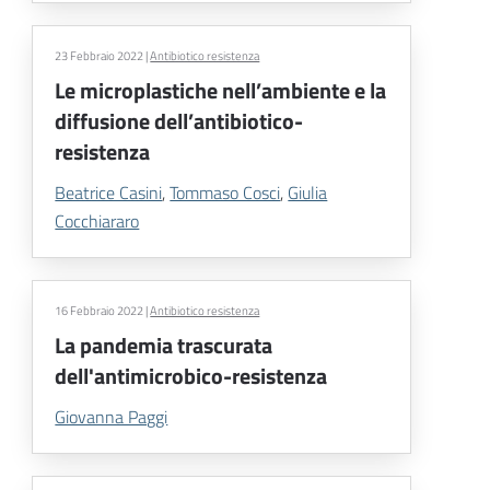
23 Febbraio 2022
|
Antibiotico resistenza
Le microplastiche nell’ambiente e la
diffusione dell’antibiotico-
resistenza
Beatrice Casini
,
Tommaso Cosci
,
Giulia
Cocchiararo
16 Febbraio 2022
|
Antibiotico resistenza
La pandemia trascurata
dell'antimicrobico-resistenza
Giovanna Paggi