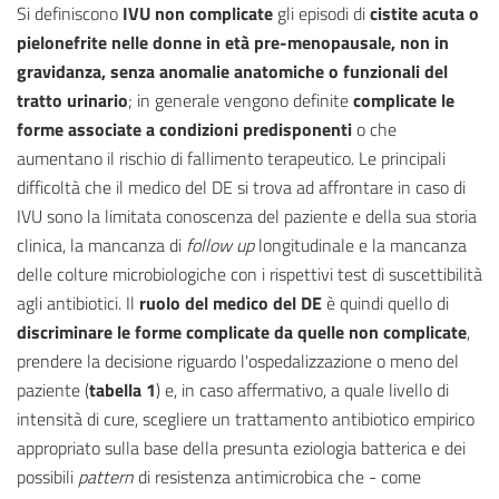
Si definiscono
IVU non complicate
gli episodi di
cistite acuta o
pielonefrite
nelle donne in età pre-menopausale, non in
gravidanza, senza anomalie anatomiche o funzionali del
tratto urinario
; in generale vengono definite
complicate le
forme associate a condizioni predisponenti
o che
aumentano il rischio di fallimento terapeutico. Le principali
difficoltà che il medico del DE si trova ad affrontare in caso di
IVU sono la limitata conoscenza del paziente e della sua storia
clinica, la mancanza di
follow up
longitudinale e la mancanza
delle colture microbiologiche con i rispettivi test di suscettibilità
agli antibiotici. Il
ruolo del medico del DE
è quindi quello di
discriminare le forme complicate da quelle non complicate
,
prendere la decisione riguardo l'ospedalizzazione o meno del
paziente (
tabella 1
) e, in caso affermativo, a quale livello di
intensità di cure, scegliere un trattamento antibiotico empirico
appropriato sulla base della presunta eziologia batterica e dei
possibili
pattern
di resistenza antimicrobica che - come