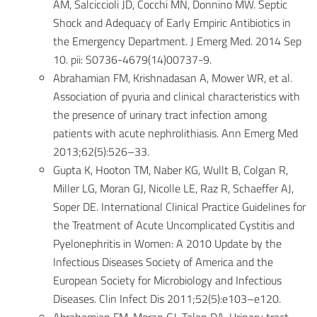
AM, Salciccioli JD, Cocchi MN, Donnino MW. Septic
Shock and Adequacy of Early Empiric Antibiotics in
the Emergency Department. J Emerg Med. 2014 Sep
10. pii: S0736-4679(14)00737-9.
Abrahamian FM, Krishnadasan A, Mower WR, et al.
Association of pyuria and clinical characteristics with
the presence of urinary tract infection among
patients with acute nephrolithiasis. Ann Emerg Med
2013;62(5):526–33.
Gupta K, Hooton TM, Naber KG, Wullt B, Colgan R,
Miller LG, Moran GJ, Nicolle LE, Raz R, Schaeffer AJ,
Soper DE. International Clinical Practice Guidelines for
the Treatment of Acute Uncomplicated Cystitis and
Pyelonephritis in Women: A 2010 Update by the
Infectious Diseases Society of America and the
European Society for Microbiology and Infectious
Diseases. Clin Infect Dis 2011;52(5):e103–e120.