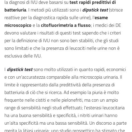
la diagnosi di IVU deve basarsi su
test rapidi predittivi di
batteriuria
. I metodi più utilizzati sono i
dipstick test
(strisce
reattive per la diagnostica rapida sulle urine), l'
esame
microscopico
e la
citofluorimetria a flusso
; i medici dei DE
devono valutare i risultati di questi test sapendo che i criteri
per la definizione di IVU non sono ben stabiliti, che gli studi
sono limitati e che la presenza di leucociti nelle urine non è
esclusiva delle IVU.
I
dipstick test
sono molto utilizzati in quanto rapidi, economici
e con un'accuratezza comparabile alla microscopia urinaria. Il
limite è rappresentato dalla predittività della presenza di
batteriuria di ciò che si ricerca. Ad esempio la piuria è molto
frequente nelle cistiti e nelle pielonefriti, ma con un ampio
range di sensibilità negli studi effettuati; l'esterasi leucocitaria
ha una buona sensibilità e specificità, i nitriti urinari hanno
un'alta specificità ma una bassa sensibilità. Un discorso a parte
merita la litiasi urinaria; uno studio prospettico ha stimato che