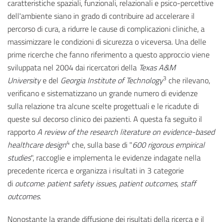
caratteristiche spaziali, funzionali, relazionali e psico-percettive
dell'ambiente siano in grado di contribuire ad accelerare il
percorso di cura, a ridurre le cause di complicazioni cliniche, a
massimizzare le condizioni di sicurezza o viceversa. Una delle
prime ricerche che fanno riferimento a questo approccio viene
sviluppata nel 2004 dai ricercatori della
Texas A&M
3
University
e del
Georgia Institute of Technology
che rilevano,
verificano e sistematizzano un grande numero di evidenze
sulla relazione tra alcune scelte progettuali e le ricadute di
queste sul decorso clinico dei pazienti. A questa fa seguito il
rapporto
A review of the research literature on evidence-based
4
healthcare design
che, sulla base di "
600 rigorous empirical
studies
", raccoglie e implementa le evidenze indagate nella
precedente ricerca e organizza i risultati in 3 categorie
di
outcome
:
patient safety issues
,
patient outcomes
,
staff
outcomes
.
Nonostante la grande diffusione dei risultati della ricerca e il