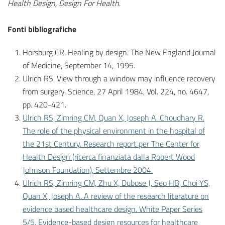
Health Design, Design For Health
.
Fonti bibliografiche
Horsburg CR. Healing by design. The New England Journal
of Medicine, September 14, 1995.
Ulrich RS. View through a window may influence recovery
from surgery. Science, 27 April 1984, Vol. 224, no. 4647,
pp. 420-421.
Ulrich RS, Zimring CM, Quan X, Joseph A. Choudhary R.
The role of the physical environment in the hospital of
the 21st Century. Research report per The Center for
Health Design (ricerca finanziata dalla Robert Wood
Johnson Foundation), Settembre 2004.
Ulrich RS, Zimring CM, Zhu X, Dubose J, Seo HB, Choi YS,
Quan X, Joseph A. A review of the research literature on
evidence based healthcare design. White Paper Series
5/5, Evidence-based design resources for healthcare