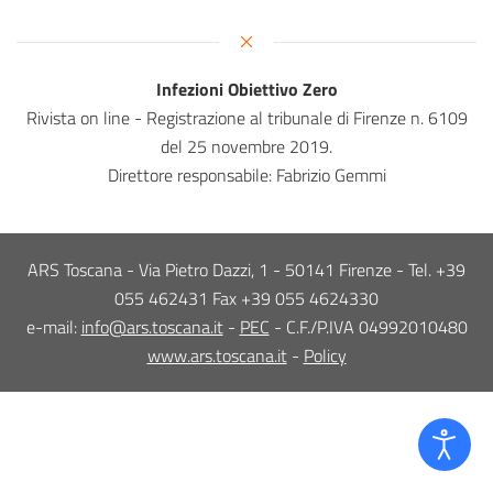
Infezioni Obiettivo Zero
Rivista on line - Registrazione al tribunale di Firenze n. 6109
del 25 novembre 2019.
Direttore responsabile: Fabrizio Gemmi
ARS Toscana - Via Pietro Dazzi, 1 - 50141 Firenze - Tel. +39
055 462431 Fax +39 055 4624330
e-mail:
info@ars.toscana.it
-
PEC
- C.F./P.IVA 04992010480
www.ars.toscana.it
-
Policy