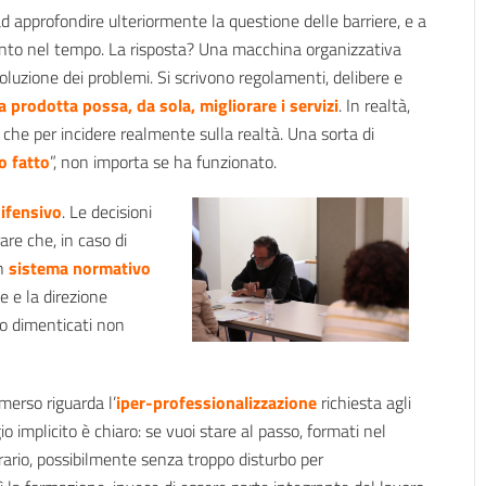
d approfondire ulteriormente la questione delle barriere, e a
mento nel tempo. La risposta? Una macchina organizzativa
uzione dei problemi. Si scrivono regolamenti, delibere e
a prodotta possa, da sola, migliorare i servizi
. In realtà,
o” che per incidere realmente sulla realtà. Una sorta di
ho fatto
”, non importa se ha funzionato.
ifensivo
. Le decisioni
re che, in caso di
Un
sistema normativo
e e la direzione
so dimenticati non
erso riguarda l’
iper-professionalizzazione
richiesta agli
io implicito è chiaro: se vuoi stare al passo, formati nel
orario, possibilmente senza troppo disturbo per