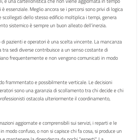
li, e una cartellonistica che non viene aggiornata in tempo
 è essenziale. Meglio ancora se i percorsi sono privi di logica
e scollegati dello stesso edificio moltiplica i tempi, genera
nto sistemico è sempre un buon alleato dell’inerzia.
to di pazienti e operatori è una scelta vincente. La mancanza
a tra sedi diverse contribuisce a un senso costante di
ambiano frequentemente e non vengono comunicati in modo
o frammentato e possibilmente verticale. Le decisioni
eratori sono una garanzia di scollamento tra chi decide e chi
 o professionisti ostacola ulteriormente il coordinamento,
oni aggiornate e comprensibili sui servizi, i reparti e le
 in modo confuso, o non si capisce chi fa cosa, si produce un
iva e mantenere la dipendenza da pochi "esperti". La