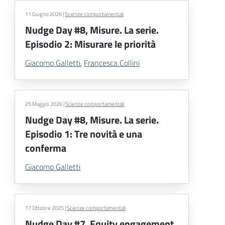
11 Giugno 2026
|
Scienze comportamentali
Nudge Day #8, Misure. La serie.
Episodio 2: Misurare le priorità
Giacomo Galletti
,
Francesca Collini
25 Maggio 2026
|
Scienze comportamentali
Nudge Day #8, Misure. La serie.
Episodio 1: Tre novità e una
conferma
Giacomo Galletti
17 Ottobre 2025
|
Scienze comportamentali
Nudge Day #7, Equity engagement.