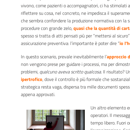
vivono, come pazienti o accompagnatori, ci ha stimolati a
riflettere su cosa, nel concreto, ne impedisca il supera
che sembra confondere la produzione normativa con la sol
procedure con grande zelo,
quasi che la quantità di cart
spesso si tratta di atti pensati più per “mettersi al sicur
assicurazione preventiva: l’importante è poter dire “
io l’
In questo scenario, prevale inevitabilmente l’
approccio d
non vengono prese per guidare i processi, ma per dimostra
problemi,
qualcuno aveva scritto qualcosa
. Il risultato? 
ipertrofico
, dove il controllo è più formale che sostanzial
strategica resta vaga, dispersa tra mille documenti spes
appena approvati.
Un altro elemento em
operatori. Il messagg
tempo libero. Fuori 