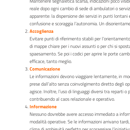
Mantenere segnaletica scarsa, indicazioni poco visibi
reale dopo ogni cambio di sede di ambulatori o servizi
apparente: la dispersione dei servizi in punti lontani 
confusione e scoraggia l’autonomia. Un disorientame
Accoglienza
Evitare punti di riferimento stabili per l’orientamen
di mappe chiare per i nuovi assunti o per chi si spost
spaesamento. Se poi i codici per aprire le porte c
efficace, tanto meglio.
Comunicazione
Le informazioni devono viaggiare lentamente, in mod
prese dall’alto senza coinvolgimento diretto degli op
agisce. Inoltre, l’uso di linguaggi diversi tra reparti
contribuendo al caos relazionale e operativo.
Informazione
Nessuno dovrebbe avere accesso immediato a informazi
modalità operative. Se le informazioni arrivano tardi,
clima di ambiguità perfetto per scoraggiare l’iniziat