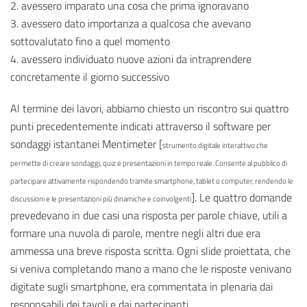
2. avessero imparato una cosa che prima ignoravano
3. avessero dato importanza a qualcosa che avevano
sottovalutato fino a quel momento
4. avessero individuato nuove azioni da intraprendere
concretamente il giorno successivo
Al termine dei lavori, abbiamo chiesto un riscontro sui quattro
punti precedentemente indicati attraverso il software per
sondaggi istantanei Mentimeter [
strumento digitale interattivo che
permette di creare sondaggi, quiz e presentazioni in tempo reale. Consente al pubblico di
partecipare attivamente rispondendo tramite smartphone, tablet o computer, rendendo le
]. Le quattro domande
discussioni e le presentazioni più dinamiche e coinvolgenti
prevedevano in due casi una risposta per parole chiave, utili a
formare una nuvola di parole, mentre negli altri due era
ammessa una breve risposta scritta. Ogni slide proiettata, che
si veniva completando mano a mano che le risposte venivano
digitate sugli smartphone, era commentata in plenaria dai
responsabili dei tavoli e dai partecipanti.