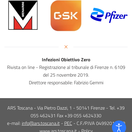
Infezioni Obiettivo Zero
Rivista on line - Registrazione al tribunale di Firenze n. 6109
del 25 novembre 2019.
Direttore responsabile: Fabrizio Gemmi
ARS Toscana - Via Pietro Dazzi, 1 - 50141 Firenze - Tel. +39
055 462431 Fax +39 055 4624330
e-mail:
info@ars.toscana.it
-
PEC
- C.F./P.IVA 04992010480
www.ars.toscana.it
-
Policy